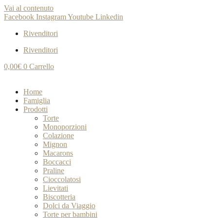
Vai al contenuto
Facebook
Instagram
Youtube
Linkedin
Rivenditori
Rivenditori
0,00
€
0
Carrello
Home
Famiglia
Prodotti
Torte
Monoporzioni
Colazione
Mignon
Macarons
Boccacci
Praline
Cioccolatosi
Lievitati
Biscotteria
Dolci da Viaggio
Torte per bambini