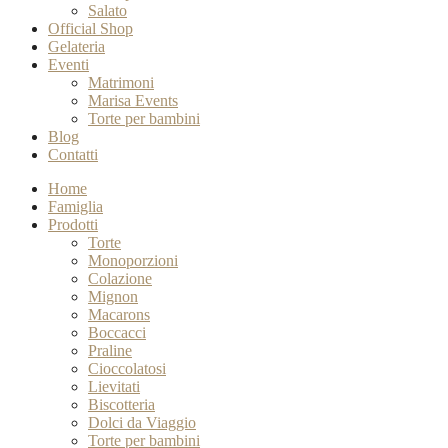
Salato
Official Shop
Gelateria
Eventi
Matrimoni
Marisa Events
Torte per bambini
Blog
Contatti
Home
Famiglia
Prodotti
Torte
Monoporzioni
Colazione
Mignon
Macarons
Boccacci
Praline
Cioccolatosi
Lievitati
Biscotteria
Dolci da Viaggio
Torte per bambini